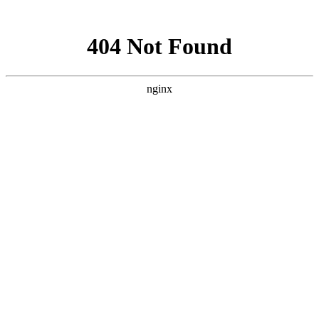
网站地图
0510-85958673
13961839365
分享到：
网站首页
关于我们
公司简介
企业文化
生产设备
产品展示
激光切割件
精密折弯件
精密结构件
压力容器
成品法兰
化工设备
锻件
新闻中心
工程案例
招贤纳士